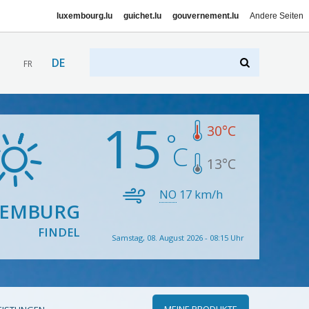
luxembourg.lu
guichet.lu
gouvernement.lu
Andere Seiten
DE
FR
15
30
°C
13
°C
NO
17
km/h
XEMBURG
FINDEL
Samstag, 08. August 2026 - 08:15 Uhr
MEINE PRODUKTE