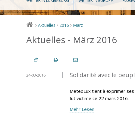
WETTER IN LUXEMBURG
WETTER IN EUROPA
FLUGW
Aktuelles
2016
März
>
>
>
Aktuelles - März 2016
Solidarité avec le peup
24-03-2016
MeteoLux tient à exprimer ses 
fût victime ce 22 mars 2016.
Mehr Lesen