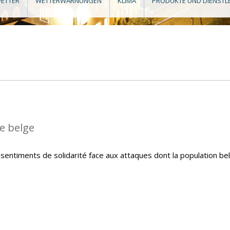
ETTER
WETTERWARNUNGEN
KLIMA
PRODUKTE UND DIENSTL
le belge
sentiments de solidarité face aux attaques dont la population be