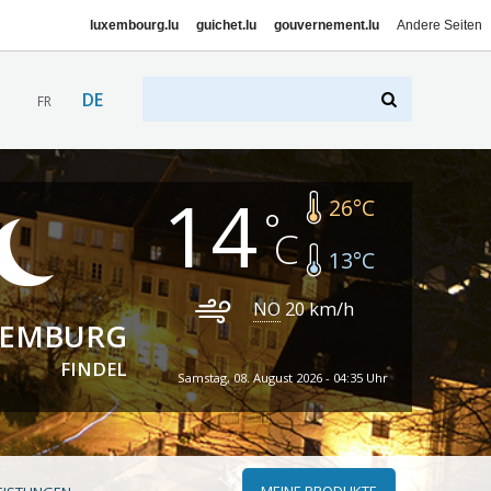
luxembourg.lu
guichet.lu
gouvernement.lu
Andere Seiten
DE
FR
14
26
°C
13
°C
NO
20
km/h
XEMBURG
FINDEL
Samstag, 08. August 2026 - 04:35 Uhr
MEINE PRODUKTE