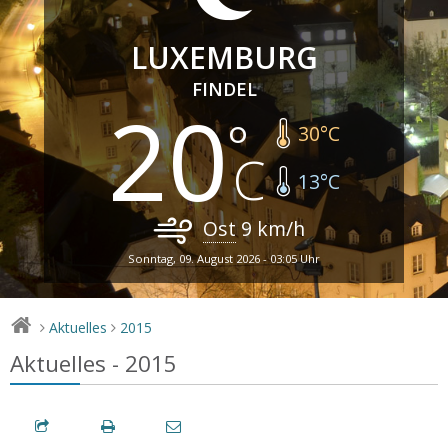
LUXEMBURG
FINDEL
20
30
°C
13
°C
Ost
9
km/h
Sonntag, 09. August 2026 - 03:05 Uhr
Aktuelles
2015
>
>
Aktuelles - 2015