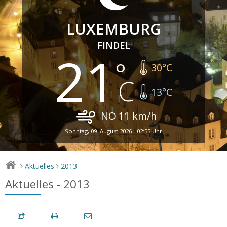
LUXEMBURG
FINDEL
21
30
°C
13
°C
NO
11
km/h
Sonntag, 09. August 2026 - 02:55 Uhr
Aktuelles
2013
>
>
Aktuelles - 2013