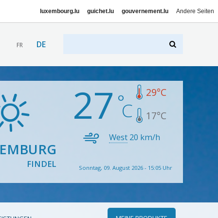
luxembourg.lu
guichet.lu
gouvernement.lu
Andere Seiten
DE
FR
27
29
°C
17
°C
West
20
km/h
XEMBURG
FINDEL
Sonntag, 09. August 2026 - 15:05 Uhr
MEINE PRODUKTE