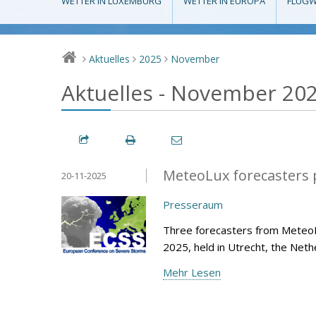
WETTER IN LUXEMBURG
WETTER IN EUROPA
FLUGW
Aktuelles
2025
November
>
>
>
Aktuelles - November 20
MeteoLux forecasters p
20-11-2025
Presseraum
Three forecasters from Meteo
2025, held in Utrecht, the Net
Mehr Lesen