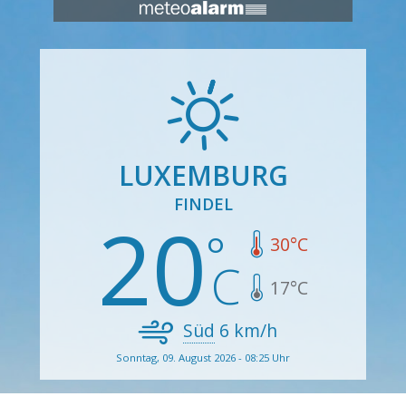
LUXEMBURG
FINDEL
20
30
°C
17
°C
Süd
6
km/h
Sonntag, 09. August 2026 - 08:25 Uhr