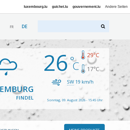
luxembourg.lu
guichet.lu
gouvernement.lu
Andere Seiten
DE
FR
26
29
°C
17
°C
SW
19
km/h
XEMBURG
FINDEL
Sonntag, 09. August 2026 - 15:45 Uhr
MEINE PRODUKTE