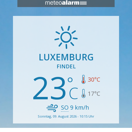
LUXEMBURG
FINDEL
23
30
°C
17
°C
SO
9
km/h
Sonntag, 09. August 2026 - 10:15 Uhr