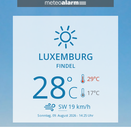
LUXEMBURG
FINDEL
28
29
°C
17
°C
SW
19
km/h
Sonntag, 09. August 2026 - 14:25 Uhr