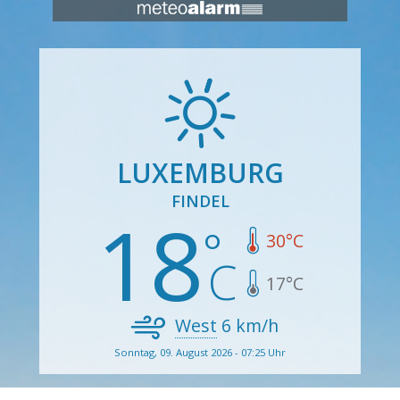
LUXEMBURG
FINDEL
18
30
°C
17
°C
West
6
km/h
Sonntag, 09. August 2026 - 07:25 Uhr