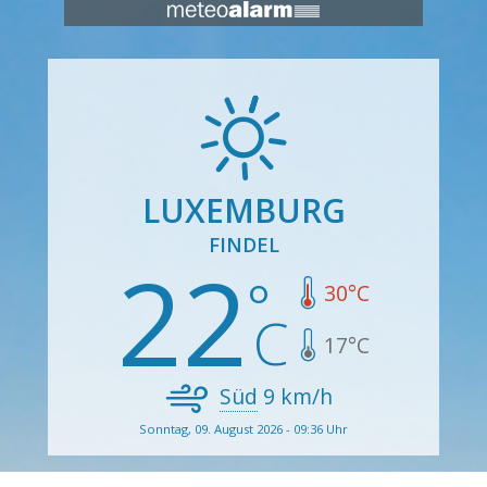
LUXEMBURG
FINDEL
22
30
°C
17
°C
Süd
9
km/h
Sonntag, 09. August 2026 - 09:36 Uhr