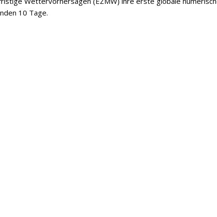
lfristige Wettervorhersagen (EZMW) ihre erste globale numerisc
enden 10 Tage.