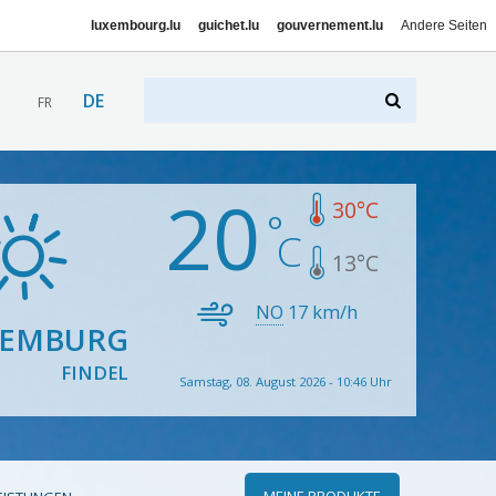
luxembourg.lu
guichet.lu
gouvernement.lu
Andere Seiten
DE
FR
20
30
°C
13
°C
NO
17
km/h
XEMBURG
FINDEL
Samstag, 08. August 2026 - 10:46 Uhr
MEINE PRODUKTE