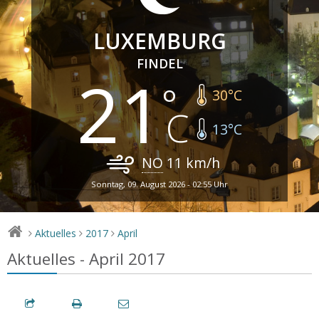
LUXEMBURG
FINDEL
21
30
°C
13
°C
NO
11
km/h
Sonntag, 09. August 2026 - 02:55 Uhr
Aktuelles
2017
April
>
>
>
Aktuelles - April 2017