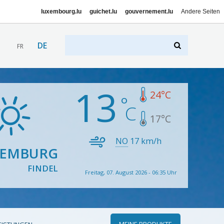
luxembourg.lu
guichet.lu
gouvernement.lu
Andere Seiten
DE
FR
13
24
°C
17
°C
NO
17
km/h
XEMBURG
FINDEL
Freitag, 07. August 2026 - 06:35 Uhr
MEINE PRODUKTE