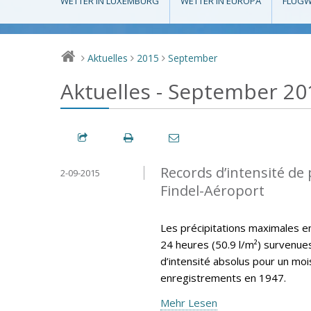
WETTER IN LUXEMBURG
WETTER IN EUROPA
FLUGW
Aktuelles
2015
September
>
>
>
Aktuelles - September 20
Records d’intensité de 
2-09-2015
Findel-Aéroport
Les précipitations maximales en 
24 heures (50.9 l/m²) survenu
d’intensité absolus pour un mo
enregistrements en 1947.
Mehr Lesen