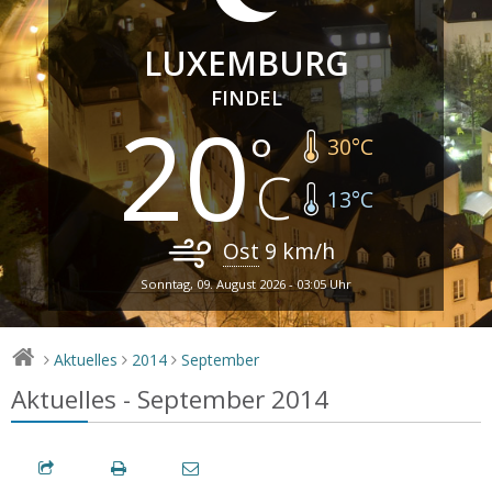
LUXEMBURG
FINDEL
20
30
°C
13
°C
Ost
9
km/h
Sonntag, 09. August 2026 - 03:05 Uhr
Aktuelles
2014
September
>
>
>
Aktuelles - September 2014