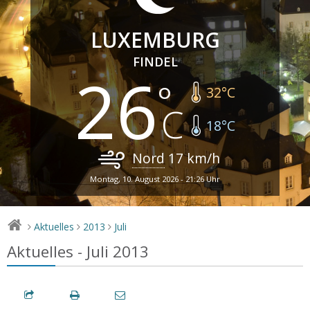
LUXEMBURG
FINDEL
26
32
°C
18
°C
Nord
17
km/h
Montag, 10. August 2026 - 21:26 Uhr
Aktuelles
2013
Juli
>
>
>
Aktuelles - Juli 2013