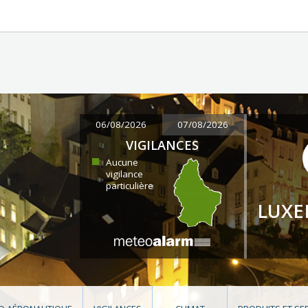
06/08/2026
07/08/2026
VIGILANCES
Aucune
vigilance
particulière
LUX