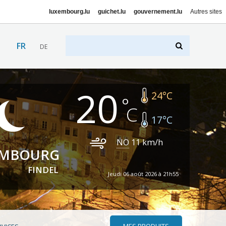
luxembourg.lu
guichet.lu
gouvernement.lu
Autres sites
FR
DE
20
24
°C
17
°C
NO
11
km/h
EMBOURG
FINDEL
Jeudi 06 août 2026 à 21h55
MES PRODUITS