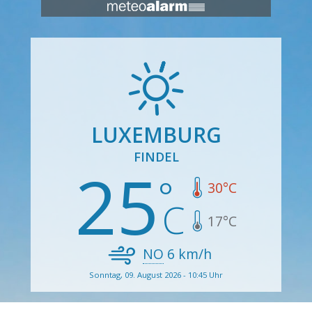
LUXEMBURG
FINDEL
25
30
°C
17
°C
NO
6
km/h
Sonntag, 09. August 2026 - 10:45 Uhr