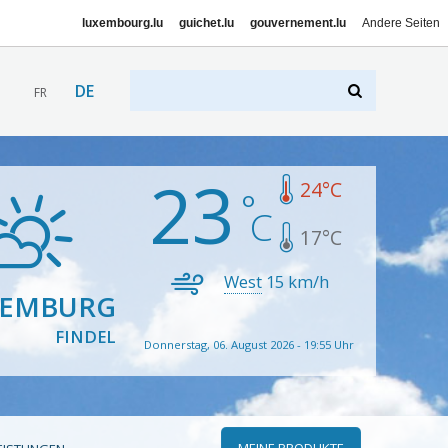
luxembourg.lu
guichet.lu
gouvernement.lu
Andere Seiten
DE
FR
23
24
°C
17
°C
West
15
km/h
XEMBURG
FINDEL
Donnerstag, 06. August 2026 - 19:55 Uhr
MEINE PRODUKTE