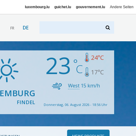
luxembourg.lu
guichet.lu
gouvernement.lu
Andere Seiten
DE
FR
23
24
°C
17
°C
West
15
km/h
XEMBURG
FINDEL
Donnerstag, 06. August 2026 - 18:56 Uhr
MEINE PRODUKTE