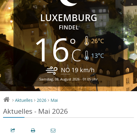
LUXEMBURG
FINDEL
16
26
°C
13
°C
NO
19
km/h
Samstag, 08. August 2026 - 01:05 Uhr
Aktuelles
2026
Mai
>
>
>
Aktuelles - Mai 2026