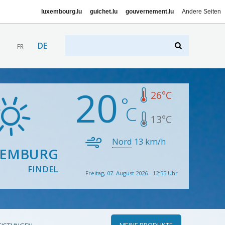
luxembourg.lu
guichet.lu
gouvernement.lu
Andere Seiten
DE
FR
20
26
°C
13
°C
Nord
13
km/h
XEMBURG
FINDEL
Freitag, 07. August 2026 - 12:55 Uhr
MEINE PRODUKTE