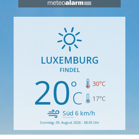
LUXEMBURG
FINDEL
20
30
°C
17
°C
Süd
6
km/h
Sonntag, 09. August 2026 - 08:05 Uhr