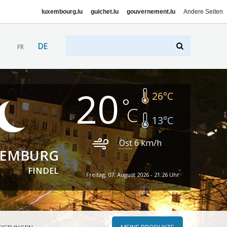
luxembourg.lu
guichet.lu
gouvernement.lu
Andere Seiten
DE
FR
20
26
°C
13
°C
Ost
6
km/h
XEMBURG
FINDEL
Freitag, 07. August 2026 - 21:26 Uhr
MEINE PRODUKTE