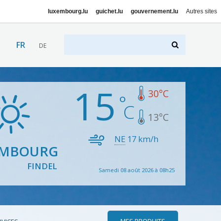
luxembourg.lu
guichet.lu
gouvernement.lu
Autres sites
FR
DE
15
30
°C
13
°C
NE
17
km/h
EMBOURG
FINDEL
Samedi 08 août 2026 à 08h25
MES PRODUITS