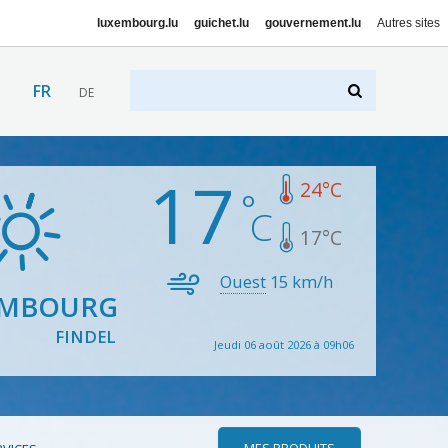
luxembourg.lu
guichet.lu
gouvernement.lu
Autres sites
FR
DE
17
24
°C
17
°C
Ouest
15
km/h
EMBOURG
FINDEL
Jeudi 06 août 2026 à 09h06
MES PRODUITS