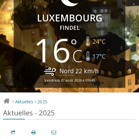
LUXEMBOURG
FINDEL
16
24
°C
17
°C
Nord
22
km/h
Vendredi 07 août 2026 à 01h45
Aktuelles
2025
>
>
Aktuelles - 2025