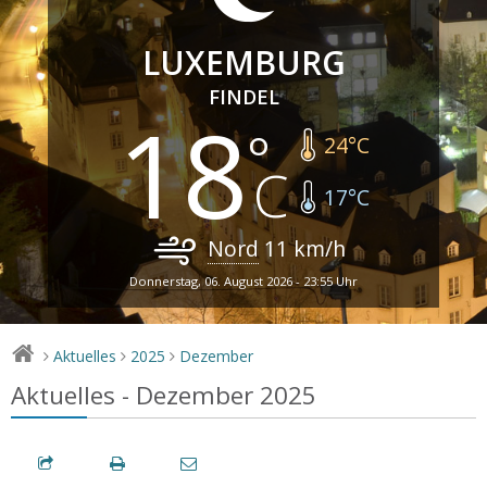
LUXEMBURG
FINDEL
18
24
°C
17
°C
Nord
11
km/h
Donnerstag, 06. August 2026 - 23:55 Uhr
Aktuelles
2025
Dezember
>
>
>
Aktuelles - Dezember 2025