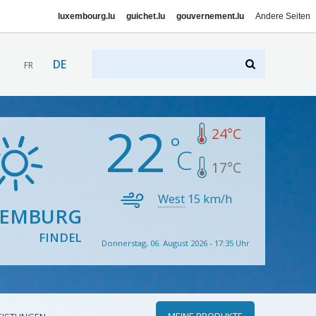
luxembourg.lu
guichet.lu
gouvernement.lu
Andere Seiten
DE
FR
22
24
°C
17
°C
West
15
km/h
XEMBURG
FINDEL
Donnerstag, 06. August 2026 - 17:35 Uhr
MEINE PRODUKTE