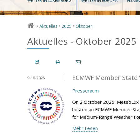
WETTER IN LUXEMBURG
WETTER IN EUROPA
FLUGW
Aktuelles
2025
Oktober
>
>
>
Aktuelles - Oktober 2025
ECMWF Member State V
9-10-2025
Presseraum
On 2 October 2025, MeteoLux (m
hosted an ECMWF Member State 
for Medium-Range Weather Fore
Mehr Lesen