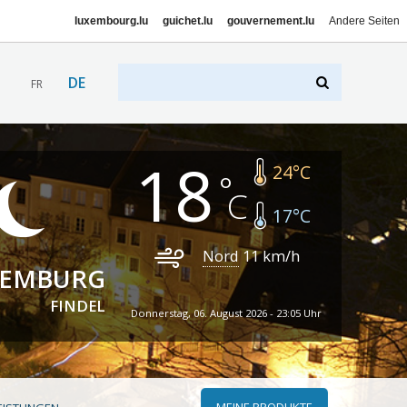
luxembourg.lu
guichet.lu
gouvernement.lu
Andere Seiten
DE
FR
18
24
°C
17
°C
Nord
11
km/h
XEMBURG
FINDEL
Donnerstag, 06. August 2026 - 23:05 Uhr
MEINE PRODUKTE