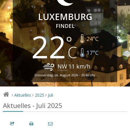
LUXEMBURG
FINDEL
22
24
°C
17
°C
NW
11
km/h
Donnerstag, 06. August 2026 - 20:46 Uhr
Aktuelles
2025
Juli
>
>
>
Aktuelles - Juli 2025