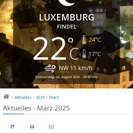
LUXEMBURG
FINDEL
22
24
°C
17
°C
NW
11
km/h
Donnerstag, 06. August 2026 - 20:46 Uhr
Aktuelles
2025
März
>
>
>
Aktuelles - März 2025