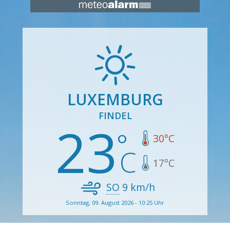
LUXEMBURG
FINDEL
23
30
°C
17
°C
SO
9
km/h
Sonntag, 09. August 2026 - 10:25 Uhr