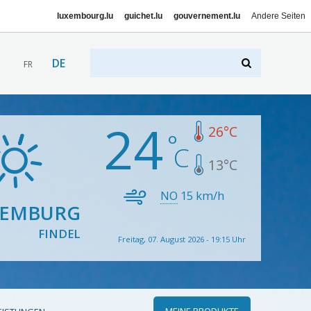
luxembourg.lu
guichet.lu
gouvernement.lu
Andere Seiten
DE
FR
24
26
°C
13
°C
NO
15
km/h
XEMBURG
FINDEL
Freitag, 07. August 2026 - 19:15 Uhr
MEINE PRODUKTE