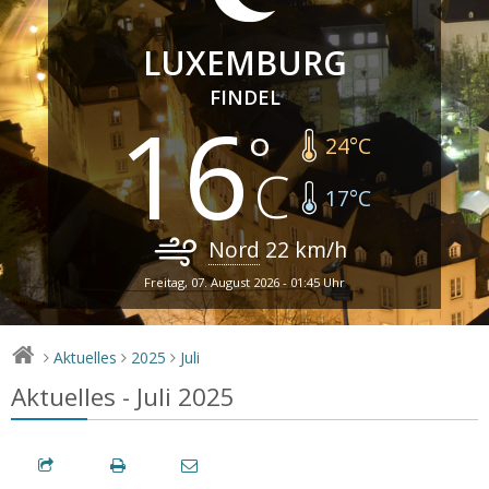
LUXEMBURG
FINDEL
16
24
°C
17
°C
Nord
22
km/h
Freitag, 07. August 2026 - 01:45 Uhr
Aktuelles
2025
Juli
>
>
>
Aktuelles - Juli 2025