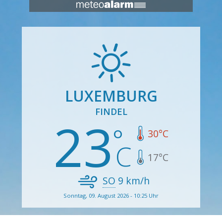
LUXEMBURG
FINDEL
23
30
°C
17
°C
SO
9
km/h
Sonntag, 09. August 2026 - 10:25 Uhr