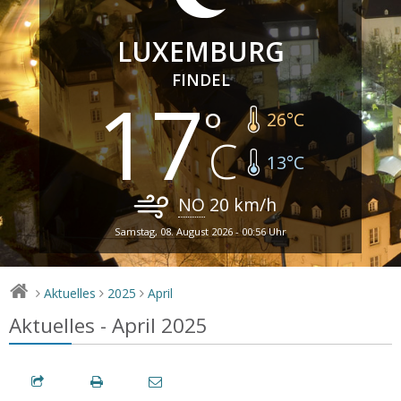
LUXEMBURG
FINDEL
17
26
°C
13
°C
NO
20
km/h
Samstag, 08. August 2026 - 00:56 Uhr
Aktuelles
2025
April
>
>
>
Aktuelles - April 2025