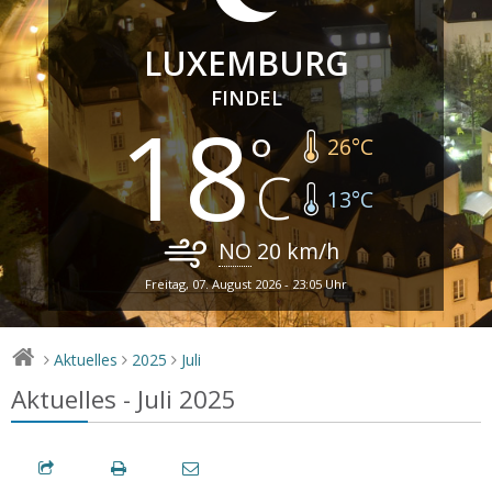
LUXEMBURG
FINDEL
18
26
°C
13
°C
NO
20
km/h
Freitag, 07. August 2026 - 23:05 Uhr
Aktuelles
2025
Juli
>
>
>
Aktuelles - Juli 2025