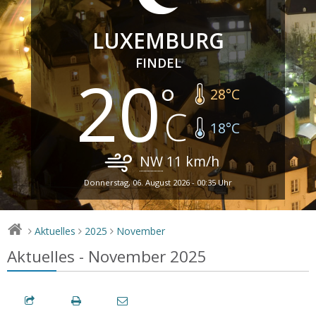
LUXEMBURG
FINDEL
20
28
°C
18
°C
NW
11
km/h
Donnerstag, 06. August 2026 - 00:35 Uhr
Aktuelles
2025
November
>
>
>
Aktuelles - November 2025