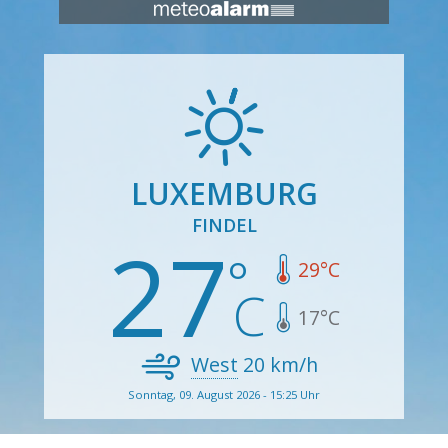
LUXEMBURG
FINDEL
27
29
°C
17
°C
West
20
km/h
Sonntag, 09. August 2026 - 15:25 Uhr