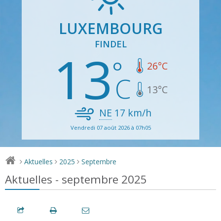
LUXEMBOURG
FINDEL
13
26
°C
13
°C
NE
17
km/h
Vendredi 07 août 2026 à 07h05
Aktuelles
2025
Septembre
>
>
>
Aktuelles - septembre 2025