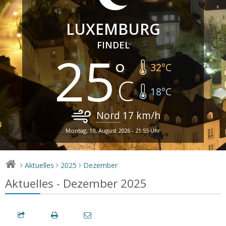
LUXEMBURG
FINDEL
25
32
°C
18
°C
Nord
17
km/h
Montag, 10. August 2026 - 21:55 Uhr
Aktuelles
2025
Dezember
>
>
>
Aktuelles - Dezember 2025