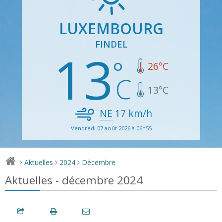
LUXEMBOURG
FINDEL
13
26
°C
13
°C
NE
17
km/h
Vendredi 07 août 2026 à 06h55
Aktuelles
2024
Décembre
>
>
>
Aktuelles - décembre 2024