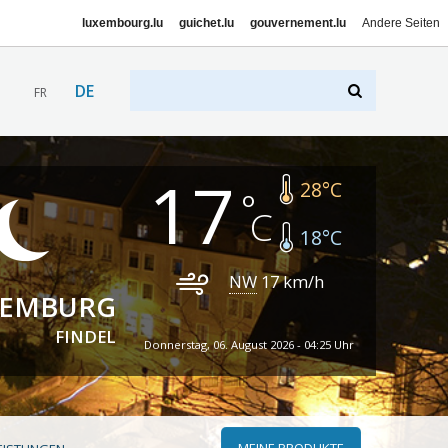
luxembourg.lu
guichet.lu
gouvernement.lu
Andere Seiten
DE
FR
17
28
°C
18
°C
NW
17
km/h
XEMBURG
FINDEL
Donnerstag, 06. August 2026 - 04:25 Uhr
MEINE PRODUKTE