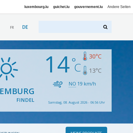
luxembourg.lu
guichet.lu
gouvernement.lu
Andere Seiten
DE
FR
14
30
°C
13
°C
NO
19
km/h
XEMBURG
FINDEL
Samstag, 08. August 2026 - 06:56 Uhr
MEINE PRODUKTE