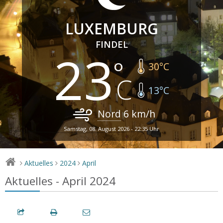
LUXEMBURG
FINDEL
23
30
°C
13
°C
Nord
6
km/h
Samstag, 08. August 2026 - 22:35 Uhr
Aktuelles
2024
April
>
>
>
Aktuelles - April 2024