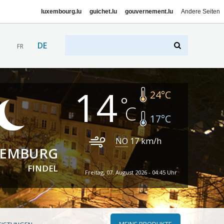
luxembourg.lu
guichet.lu
gouvernement.lu
Andere Seiten
DE
FR
14
24
°C
17
°C
NO
17
km/h
XEMBURG
FINDEL
Freitag, 07. August 2026 - 04:45 Uhr
MEINE PRODUKTE