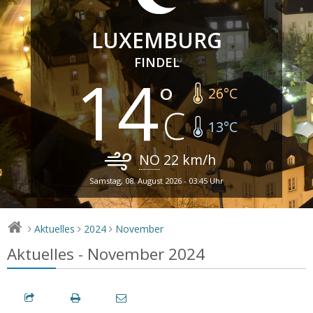
LUXEMBURG
FINDEL
14
26
°C
13
°C
NO
22
km/h
Samstag, 08. August 2026 - 03:45 Uhr
Aktuelles
2024
November
>
>
>
Aktuelles - November 2024