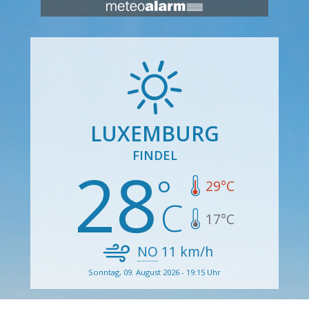
LUXEMBURG
FINDEL
28
29
°C
17
°C
NO
11
km/h
Sonntag, 09. August 2026 - 19:15 Uhr