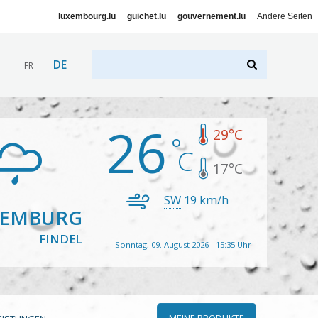
luxembourg.lu
guichet.lu
gouvernement.lu
Andere Seiten
DE
FR
26
29
°C
17
°C
SW
19
km/h
XEMBURG
FINDEL
Sonntag, 09. August 2026 - 15:35 Uhr
MEINE PRODUKTE